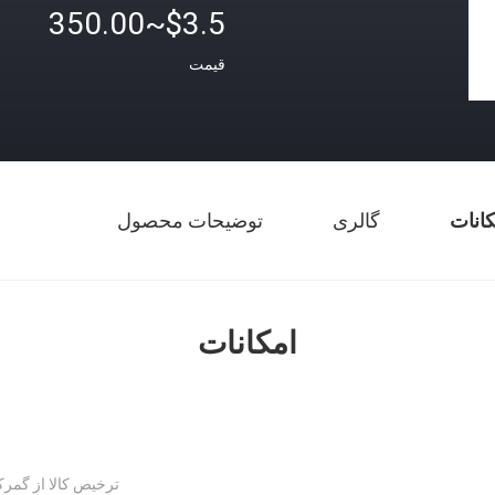
$3.5~350.00
قیمت
کانات
گالری
توضیحات محصول
امکانات
ترخیص کالا از گمرک