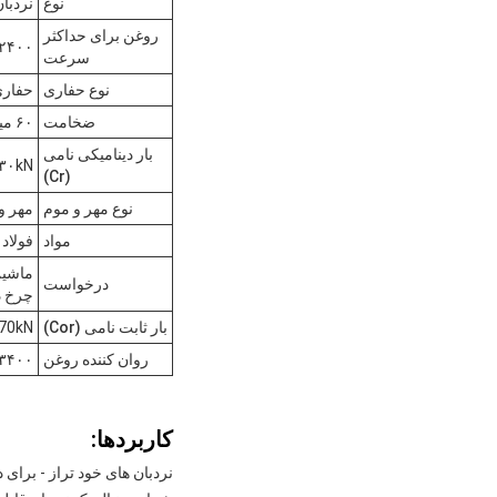
نوع
نردبان
روغن برای حداکثر
۲۴۰۰ دور/دقیقه
سرعت
نوع حفاری
حفاری
ضخامت
۶۰ میلی متر
بار دینامیکی نامی
۳۰kN
(Cr)
نوع مهر و موم
مهر و
مواد
فولاد
ماشین
درخواست
چرخ د
بار ثابت نامی (Cor)
70kN
روان کننده روغن
۳۴۰۰ دور/دقیقه
کاربردها:
نردبان های خود تراز - برای 