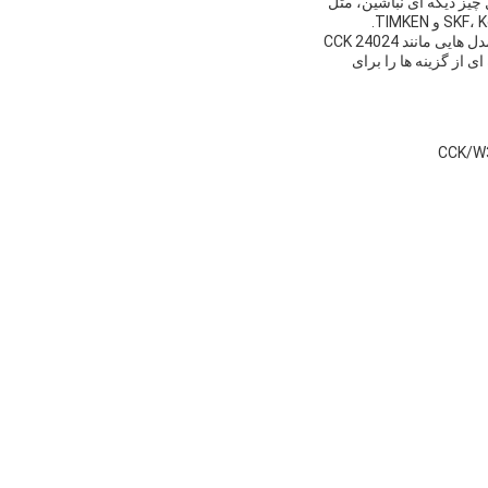
ل چیز دیگه ای نباشین، مثل
نردبان های خود تراز کننده ما برای برآورده کردن بالاترین استانداردهای کیفیت و عملکرد طراحی شده اند. با مدل هایی مانند 24024 CCK
W33، 240 و 24032 CCK / W33,ما طیف گسترده ای از گزینه ها را برای