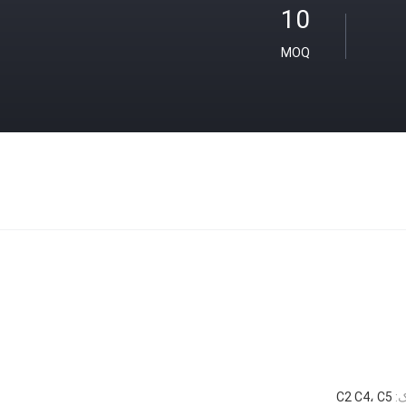
10
MOQ
:
C2 C4، C5