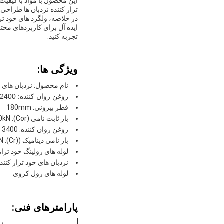
این محصول با مواد با کیفیت
تراز کننده نردبان ها طراح
در خلاصه، ولگرد های خود تر
ایده آل برای کاربردهای مختل
تجربه کنید.
ویژگی ها:
نام محصول: نردبان های خ
روغن
روان کننده: 2400 r/min
قطر بیرونی: 180mm
بار ثابت نامی (Cor): 670kN
روغن روان کننده: 3400 r/min
بار نامی دینامیک ((Cr): 430kN
لوله های رولینگ خود تراز
نردبان های خود تراز کنند
لوله های رول کروی
پارامترهای فنی: