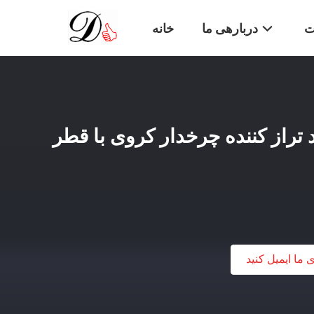
ت
دربارهی ما
خانه
 CCK/W33 خود تراز کننده چرخدار کروی با قطر
ی ما ایمیل کنید