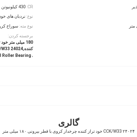
یر
CR:
430 کیلونیوتن
نوع:
نردبان های خود 
نوع مته:
سوراخ کر
برجسته کردن:
180 میلی متر خ
کننده,24024 CCK/W33
,
l Roller Bearing
گالری
۲۴۰۲۴ CCK/W33 خود تراز کننده چرخدار کروی با قطر بیرونی ۱۸۰ میلی متر