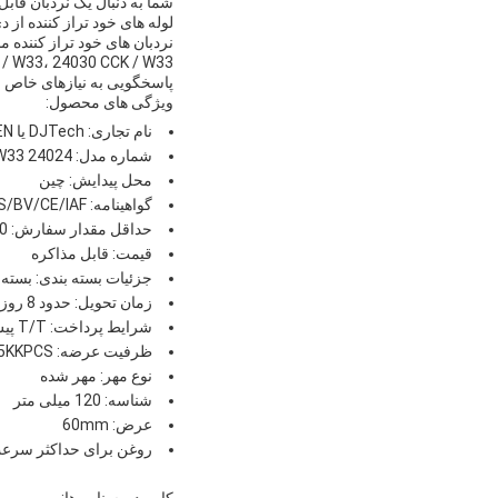
شما به دنبال یک نردبان قابل
لوله های خود تراز کننده از دی جی تک یا 
پاسخگویی به نیازهای خاص ش
ویژگی های محصول:
نام تجاری: DJTech یا OEM، TNT، SKF، Koyo ، FAG ، NSK، INA، IKO، TIMKEN
شماره مدل: 24024 CCK/W33 ، 24026 CCK/W33 ، 24028 CCK/W33 ، 24030 CCK/W33 ، 24032 CCK/W33
محل پیدایش: چین
گواهینامه: ISO9001-2015/SGS/BV/CE/IAF
حداقل مقدار سفارش: 10
قیمت: قابل مذاکره
جزئیات بسته بندی: بسته
زمان تحویل: حدود 8 روز کاری
شرایط پرداخت: T/T پیش پرداخت
ظرفیت عرضه: 7.5KKPCS/ماه
نوع مهر: مهر شده
شناسه: 120 میلی متر
عرض: 60mm
روغن برای حداکثر سرعت: 2400 in
کاربرد و سناریوها: